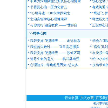
非暴力沟通赋能公安队伍心理健康
筑心之韧
书香抚心痕・压力化青云
有效沟通
“心境寻迹・OH卡牌探索之
“鹰起飞 
北湖实验学校心理健康课
释放压力
与你同行 融合教育 ——“世界自
正念静心 
>>时事
我若安好 便是晴天 —— 走进桂东
学会在团队
我也曾失败过 —— 宜章县思源实
“宿舍朋友
我若安好 便是晴天 —— 苏仙区司
在快乐中学
追寻生命的意义 —— 临武县南强
给中小企
心理短片 | 你焦虑是因为“想太多
疫情带来
设为首页
加入收藏
联系我
|
|
|
郴州市琴苑