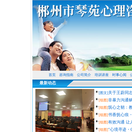
首页
咨询指南
公司简介
培训讲座
时事心闻
最新动态
关于王蔚同
[图文]
非暴力沟通
[组图]
筑心之韧：
[组图]
书香抚心痕
[组图]
有效沟通 让
[组图]
“心境寻迹・
[组图]